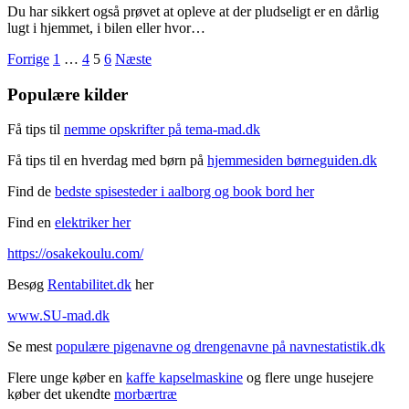
Du har sikkert også prøvet at opleve at der pludseligt er en dårlig
lugt i hjemmet, i bilen eller hvor…
Navigation
Forrige
1
…
4
5
6
Næste
til
Populære kilder
indlæg
Få tips til
nemme opskrifter på tema-mad.dk
Få tips til en hverdag med børn på
hjemmesiden børneguiden.dk
Find de
bedste spisesteder i aalborg og book bord her
Find en
elektriker her
https://osakekoulu.com/
Besøg
Rentabilitet.dk
her
www.SU-mad.dk
Se mest
populære pigenavne og drengenavne på navnestatistik.dk
Flere unge køber en
kaffe kapselmaskine
og flere unge husejere
køber det ukendte
morbærtræ