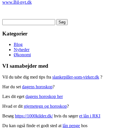
www.Bil-nyt.dk
Søg
efter:
Kategorier
Blog
Nyheder
Økonomi
VI samabejder med
Vil du tabe dig med tips fra
slankepiller-som-virker.dk
?
Har du set
dagens horoskop
?
Læs dit eget
dagens horoskop her
Hvad er dit
stjernetegn og horoskop
?
Besøg
https://1000kilder.dk/
hvis du søger
et lån i RKI
Du kan også finde et godt sted at
lån penge
hos