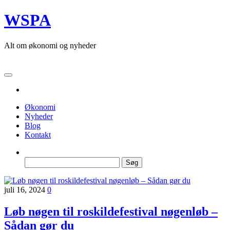
Skip
WSPA
to
the
content
Alt om økonomi og nyheder
Økonomi
Nyheder
Blog
Kontakt
Søg
efter:
juli 16, 2024
0
Løb nøgen til roskildefestival nøgenløb –
Sådan gør du