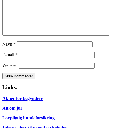
Navn
*
E-mail
*
Websted
Links:
Aktier for begyndere
Alt om jul
Lovpligtig hundeforsikring
Julesweaters til mænd og kvinder