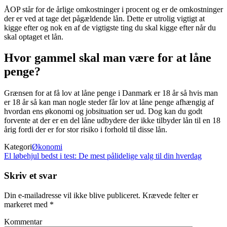
ÅOP står for de årlige omkostninger i procent og er de omkostninger
der er ved at tage det pågældende lån. Dette er utrolig vigtigt at
kigge efter og nok en af de vigtigste ting du skal kigge efter når du
skal optaget et lån.
Hvor gammel skal man være for at låne
penge?
Grænsen for at få lov at låne penge i Danmark er 18 år så hvis man
er 18 år så kan man nogle steder får lov at låne penge afhængig af
hvordan ens økonomi og jobsituation ser ud. Dog kan du godt
forvente at der er en del låne udbydere der ikke tilbyder lån til en 18
årig fordi der er for stor risiko i forhold til disse lån.
Kategori
Økonomi
El løbehjul bedst i test: De mest pålidelige valg til din hverdag
Skriv et svar
Din e-mailadresse vil ikke blive publiceret.
Krævede felter er
markeret med
*
Kommentar