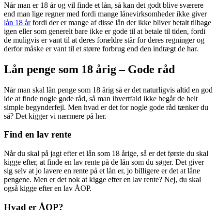
Når man er 18 år og vil finde et lån, så kan det godt blive sværere
end man lige regner med fordi mange lånevirksomheder ikke giver
lån 18 år
fordi der er mange af disse lån der ikke bliver betalt tilbage
igen eller som generelt bare ikke er gode til at betale til tiden, fordi
de muligvis er vant til at deres forældre står for deres regninger og
derfor måske er vant til et større forbrug end den indtægt de har.
Lån penge som 18 årig – Gode råd
Når man skal lån penge som 18 årig så er det naturligvis altid en god
ide at finde nogle gode råd, så man ihvertfald ikke begår de helt
simple begynderfejl. Men hvad er det for nogle gode råd tænker du
så? Det kigger vi nærmere på her.
Find en lav rente
Når du skal på jagt efter et lån som 18 årige, så er det første du skal
kigge efter, at finde en lav rente på de lån som du søger. Det giver
sig selv at jo lavere en rente på et lån er, jo billigere er det at låne
pengene. Men er det nok at kigge efter en lav rente? Nej, du skal
også kigge efter en lav ÅOP.
Hvad er ÅOP?