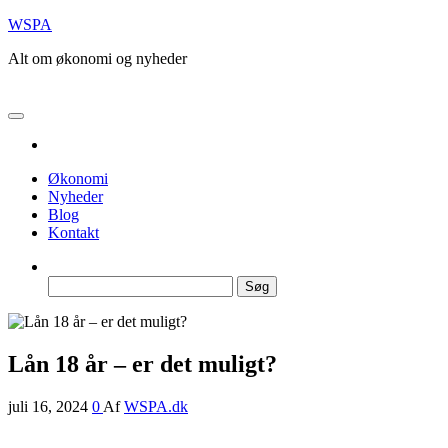
Skip
WSPA
to
Alt om økonomi og nyheder
the
content
Økonomi
Nyheder
Blog
Kontakt
Søg
efter:
Lån 18 år – er det muligt?
juli 16, 2024
0
Af
WSPA.dk